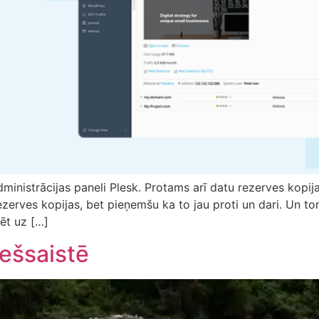
dministrācijas paneli Plesk. Protams arī datu rezerves kopija
erves kopijas, bet pieņemšu ka to jau proti un dari. Un tomē
ēt uz […]
iešsaistē