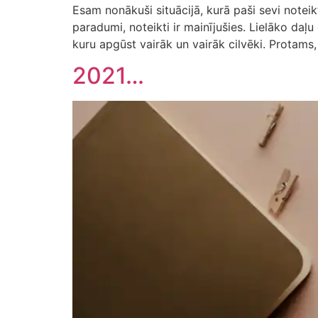
Esam nonākuši situācijā, kurā paši sevi notei
paradumi, noteikti ir mainījušies. Lielāko daļ
kuru apgūst vairāk un vairāk cilvēki. Protams, ar
2021…