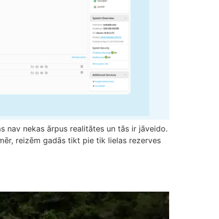
s nav nekas ārpus realitātes un tās ir jāveido.
r, reizēm gadās tikt pie tik lielas rezerves