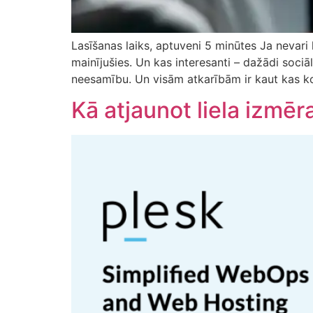
Lasīšanas laiks, aptuveni 5 minūtes Ja nevari las
mainījušies. Un kas interesanti – dažādi soci
neesamību. Un visām atkarībām ir kaut kas k
Kā atjaunot liela izmē