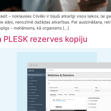
īt – noklausies Cilvēki ir bijuši atkarīgi visos laikos, lai ga
ālie slāņi, nenozīmē dažādas atkarības. Pat audzināšana, ret
opīgs – mehānisms, kā organisms […]
ra PLESK rezerves kopiju