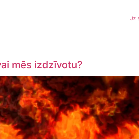
Uz 
vai mēs izdzīvotu?