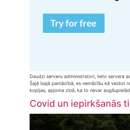
Daudzi serveru administratori, lieto servera a
Šajā īsajā pamācībā, es nemācīšu kā veidot rez
kopijas, apjoma ziņā, ka to nevar augšupielād
Covid un iepirkšanās t