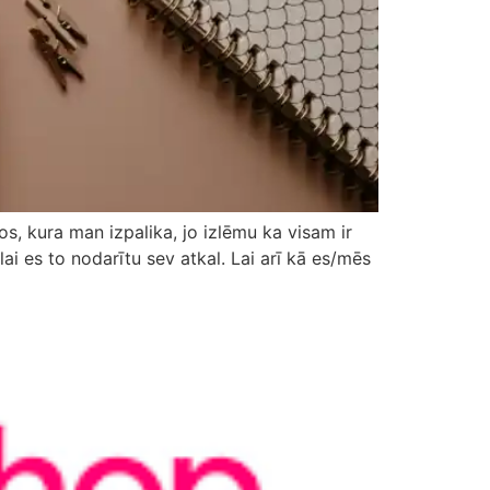
s, kura man izpalika, jo izlēmu ka visam ir
ai es to nodarītu sev atkal. Lai arī kā es/mēs