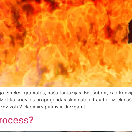
cijā. Spēles, grāmatas, paša fantāzijas. Bet šobrīd, kad kriev
redzot kā krievijas propogandas sludinātāji draud ar izrēķināš
zdzīvotu? vladimirs putins ir diezgan […]
process?