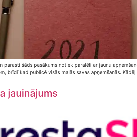
gan parasti šāds pasākums notiek paralēli ar jaunu apņemšano
tiem, brīdī kad publicē visās malās savas apņemšanās. Kādēļ l
a jauinājums