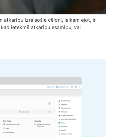
n atkarību izraisošie cēloņi, laikam ejot, ir
i kad ietekmē atkarību esamību, vai