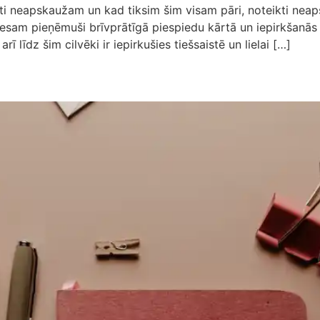
kti neapskaužam un kad tiksim šim visam pāri, noteikti nea
u esam pieņēmuši brīvprātīgā piespiedu kārtā un iepirkšanās
ī līdz šim cilvēki ir iepirkušies tiešsaistē un lielai […]