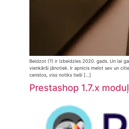
Beidzot (?) ir izbeidzies 2020. gads. Un lai 
vienkārši jānotiek. Ir apnicis melot sev un ci
censtos, viss notiks tieši […]
Prestashop 1.7.x moduļ