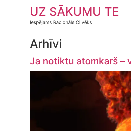
Skip
UZ SĀKUMU TE
to
content
Iespējams Racionāls Cilvēks
Arhīvi
Ja notiktu atomkarš – 