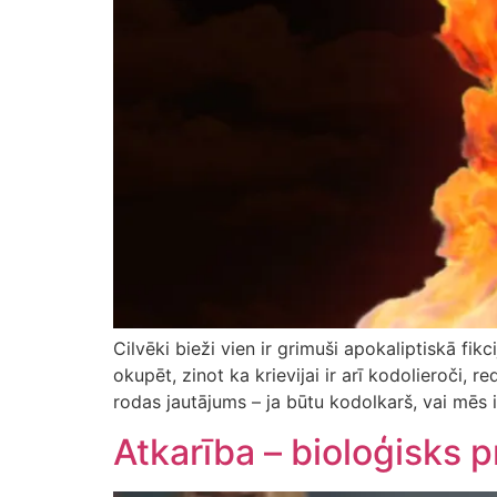
Cilvēki bieži vien ir grimuši apokaliptiskā fik
okupēt, zinot ka krievijai ir arī kodolieroči, 
rodas jautājums – ja būtu kodolkarš, vai mēs i
Atkarība – bioloģisks 