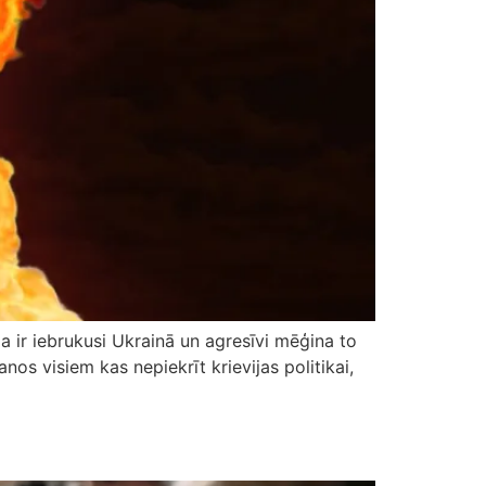
ija ir iebrukusi Ukrainā un agresīvi mēģina to
anos visiem kas nepiekrīt krievijas politikai,