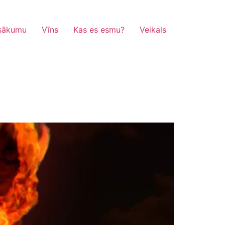
sākumu
Vīns
Kas es esmu?
Veikals