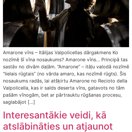
Amarone vīns – Itālijas Valpolicellas dārgakmens Ko
nozīmē šī vīna nosaukums? Amarone vīns… Principā tas
sastāv no divām daļām. “Amarone” – itāļu valodā nozīmē
“lielais rūgtais” (no vārda amaro, kas nozīmē rūgts). Šis
nosaukums radās, lai atšķirtu Amarone no Recioto della
Valpolicella, kas ir salds deserta vīns, gatavots no tām
pašām vīnogām, bet ar pārtrauktu rūgšanas procesu,
saglabājot […]
Interesantākie veidi, kā
atslābināties un atjaunot