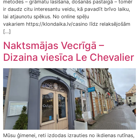
metodes – grāmatu lasīšana, došanās pastaigā – tomēr
ir daudz citu interesantu veidu, kā pavadīt brīvo laiku,
lai atjaunotu spēkus. No online spēļu
vakariem https://klondaika.lv/casino līdz relaksējošām
[…]
Naktsmājas Vecrīgā –
Dizaina viesīca Le Chevalier
Mūsu ģimenei, reti izdodas izrauties no ikdienas rutīnas,