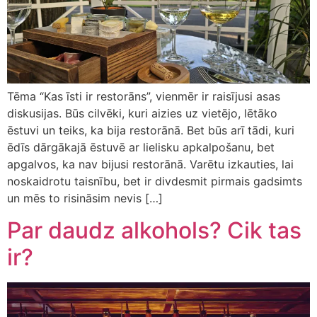
Tēma “Kas īsti ir restorāns”, vienmēr ir raisījusi asas
diskusijas. Būs cilvēki, kuri aizies uz vietējo, lētāko
ēstuvi un teiks, ka bija restorānā. Bet būs arī tādi, kuri
ēdīs dārgākajā ēstuvē ar lielisku apkalpošanu, bet
apgalvos, ka nav bijusi restorānā. Varētu izkauties, lai
noskaidrotu taisnību, bet ir divdesmit pirmais gadsimts
un mēs to risināsim nevis […]
Par daudz alkohols? Cik tas
ir?