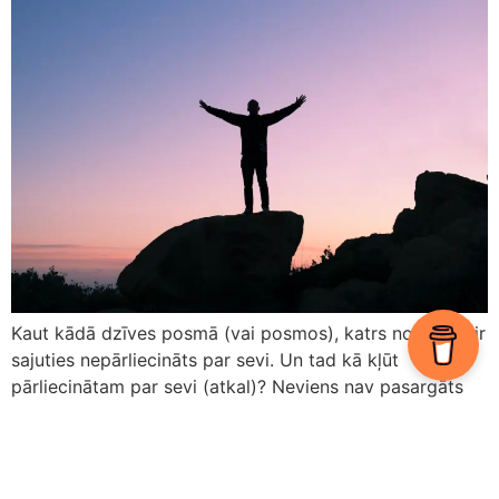
Kaut kādā dzīves posmā (vai posmos), katrs no mums ir
sajuties nepārliecināts par sevi. Un tad kā kļūt
pārliecinātam par sevi (atkal)? Neviens nav pasargāts
no šīm šaubām un nedrošibas sajūtas, bet ir kaut kāda
grupa ar cilvēkiem, kuriem tas notiek biežāk un sāpīgāk
nekā citiem. Katram ir arī citi iemesli. Kāds saudē
pašpārliecinātību brīdī […]