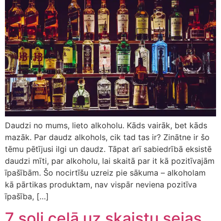
Daudzi no mums, lieto alkoholu. Kāds vairāk, bet kāds
mazāk. Par daudz alkohols, cik tad tas ir? Zinātne ir šo
tēmu pētījusi ilgi un daudz. Tāpat arī sabiedrībā eksistē
daudzi mīti, par alkoholu, lai skaitā par it kā pozitīvajām
īpašībām. Šo nocirtīšu uzreiz pie sākuma – alkoholam
kā pārtikas produktam, nav vispār neviena pozitīva
īpašība, […]
7 soļi ceļā uz skaistu sejas