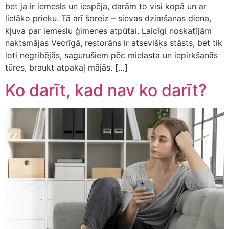
bet ja ir iemesls un iespēja, darām to visi kopā un ar
lielāko prieku. Tā arī šoreiz – sievas dzimšanas diena,
kļuva par iemeslu ģimenes atpūtai. Laicīgi noskatījām
naktsmājas Vecrīgā, restorāns ir atsevišķs stāsts, bet tik
ļoti negribējās, sagurušiem pēc mielasta un iepirkšanās
tūres, braukt atpakaļ mājās. […]
Ko darīt, kad nav ko darīt?