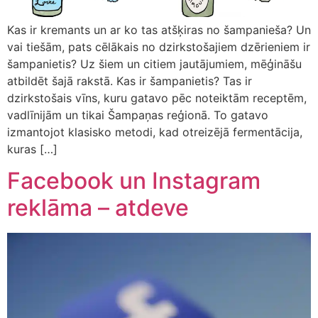
Kas ir kremants un ar ko tas atšķiras no šampanieša? Un
vai tiešām, pats cēlākais no dzirkstošajiem dzērieniem ir
šampanietis? Uz šiem un citiem jautājumiem, mēģināšu
atbildēt šajā rakstā. Kas ir šampanietis? Tas ir
dzirkstošais vīns, kuru gatavo pēc noteiktām receptēm,
vadlīnijām un tikai Šampaņas reģionā. To gatavo
izmantojot klasisko metodi, kad otreizējā fermentācija,
kuras […]
Facebook un Instagram
reklāma – atdeve