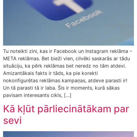
Tu noteikti zini, kas ir Facebook un Instagram reklāma –
META reklāmas. Bet bieži vien, cilvēki saskarās ar tādu
situāciju, ka pērk reklāmas bet neredz no tām atdevi.
Amizantākais fakts ir tāds, ka pie korekti
nokonfigurētas reklāmas kampaņas, atdeve parasti ir!
Un tā parasti tā ir laba. Šis ir moments, kurā sākas
pavisam interesants cikls, […]
Kā kļūt pārliecinātākam par
sevi