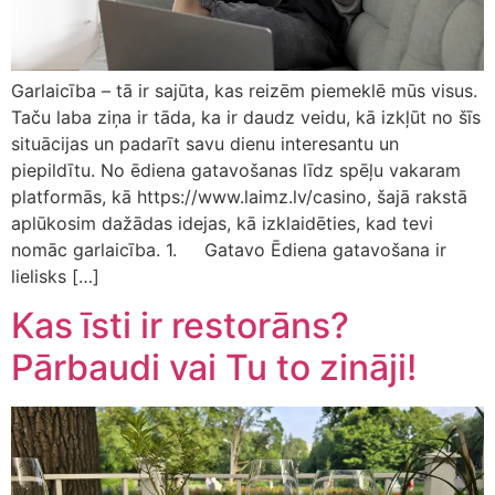
Garlaicība – tā ir sajūta, kas reizēm piemeklē mūs visus.
Taču laba ziņa ir tāda, ka ir daudz veidu, kā izkļūt no šīs
situācijas un padarīt savu dienu interesantu un
piepildītu. No ēdiena gatavošanas līdz spēļu vakaram
platformās, kā https://www.laimz.lv/casino, šajā rakstā
aplūkosim dažādas idejas, kā izklaidēties, kad tevi
nomāc garlaicība. 1. Gatavo Ēdiena gatavošana ir
lielisks […]
Kas īsti ir restorāns?
Pārbaudi vai Tu to zināji!