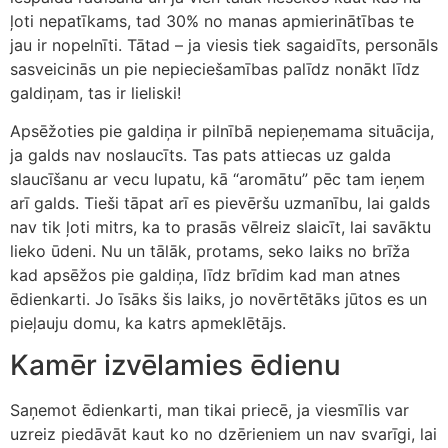
ļoti nepatīkams, tad 30% no manas apmierinātības te
jau ir nopelnīti. Tātad – ja viesis tiek sagaidīts, personāls
sasveicinās un pie nepieciešamības palīdz nonākt līdz
galdiņam, tas ir lieliski!
Apsēžoties pie galdiņa ir pilnībā nepieņemama situācija,
ja galds nav noslaucīts. Tas pats attiecas uz galda
slaucīšanu ar vecu lupatu, kā “aromātu” pēc tam ieņem
arī galds. Tieši tāpat arī es pievēršu uzmanību, lai galds
nav tik ļoti mitrs, ka to prasās vēlreiz slaicīt, lai savāktu
lieko ūdeni. Nu un tālāk, protams, seko laiks no brīža
kad apsēžos pie galdiņa, līdz brīdim kad man atnes
ēdienkarti. Jo īsāks šis laiks, jo novērtētāks jūtos es un
pieļauju domu, ka katrs apmeklētājs.
Kamēr izvēlamies ēdienu
Saņemot ēdienkarti, man tikai priecē, ja viesmīlis var
uzreiz piedāvāt kaut ko no dzērieniem un nav svarīgi, lai