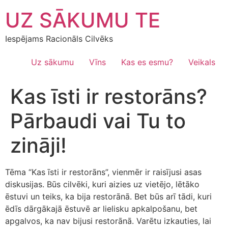
Skip
UZ SĀKUMU TE
to
content
Iespējams Racionāls Cilvēks
Uz sākumu
Vīns
Kas es esmu?
Veikals
Kas īsti ir restorāns?
Pārbaudi vai Tu to
zināji!
Tēma “Kas īsti ir restorāns”, vienmēr ir raisījusi asas
diskusijas. Būs cilvēki, kuri aizies uz vietējo, lētāko
ēstuvi un teiks, ka bija restorānā. Bet būs arī tādi, kuri
ēdīs dārgākajā ēstuvē ar lielisku apkalpošanu, bet
apgalvos, ka nav bijusi restorānā. Varētu izkauties, lai