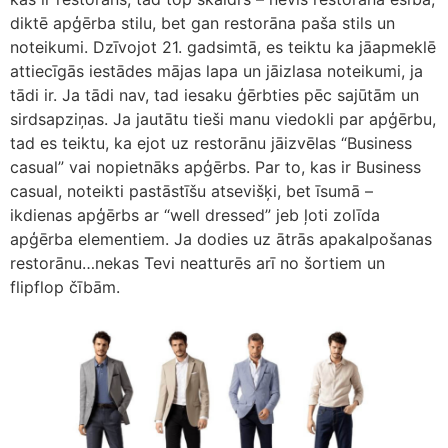
diktē apģērba stilu, bet gan restorāna paša stils un
noteikumi. Dzīvojot 21. gadsimtā, es teiktu ka jāapmeklē
attiecīgās iestādes mājas lapa un jāizlasa noteikumi, ja
tādi ir. Ja tādi nav, tad iesaku ģērbties pēc sajūtām un
sirdsapziņas. Ja jautātu tieši manu viedokli par apģērbu,
tad es teiktu, ka ejot uz restorānu jāizvēlas “Business
casual” vai nopietnāks apģērbs. Par to, kas ir Business
casual, noteikti pastāstīšu atsevišķi, bet īsumā –
ikdienas apģērbs ar “well dressed” jeb ļoti zolīda
apģērba elementiem. Ja dodies uz ātrās apakalpošanas
restorānu…nekas Tevi neatturēs arī no šortiem un
flipflop čībām.