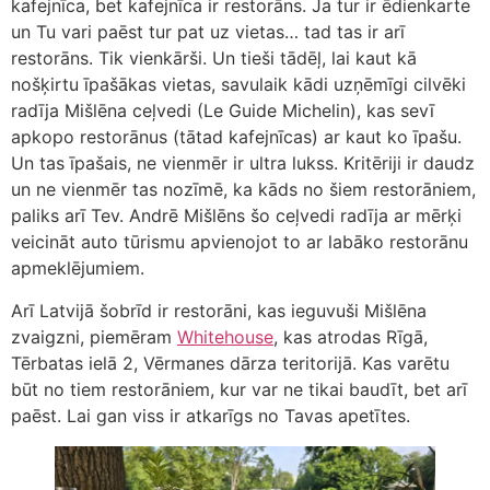
kafejnīca, bet kafejnīca ir restorāns. Ja tur ir ēdienkarte
un Tu vari paēst tur pat uz vietas… tad tas ir arī
restorāns. Tik vienkārši. Un tieši tādēļ, lai kaut kā
nošķirtu īpašākas vietas, savulaik kādi uzņēmīgi cilvēki
radīja Mišlēna ceļvedi (Le Guide Michelin), kas sevī
apkopo restorānus (tātad kafejnīcas) ar kaut ko īpašu.
Un tas īpašais, ne vienmēr ir ultra lukss. Kritēriji ir daudz
un ne vienmēr tas nozīmē, ka kāds no šiem restorāniem,
paliks arī Tev. Andrē Mišlēns šo ceļvedi radīja ar mērķi
veicināt auto tūrismu apvienojot to ar labāko restorānu
apmeklējumiem.
Arī Latvijā šobrīd ir restorāni, kas ieguvuši Mišlēna
zvaigzni, piemēram
Whitehouse
, kas atrodas Rīgā,
Tērbatas ielā 2, Vērmanes dārza teritorijā. Kas varētu
būt no tiem restorāniem, kur var ne tikai baudīt, bet arī
paēst. Lai gan viss ir atkarīgs no Tavas apetītes.