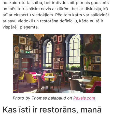
noskaidrotu taisnību, bet ir divdesmit pirmais gadsimts
un mēs to risināsim nevis ar dūrēm, bet ar diskusiju, kā
arī ar ekspertu viedokļiem. Pēc tam katrs var salīdzināt
ar savu viedokli un restorāna definīciju, kāda nu tā ir
vispārēji pieņemta.
Photo by Thomas balabaud on
Pexels.com
Kas īsti ir restorāns, manā