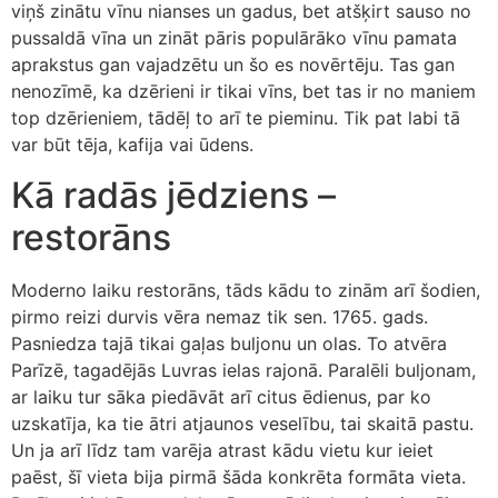
viņš zinātu vīnu nianses un gadus, bet atšķirt sauso no
pussaldā vīna un zināt pāris populārāko vīnu pamata
aprakstus gan vajadzētu un šo es novērtēju. Tas gan
nenozīmē, ka dzērieni ir tikai vīns, bet tas ir no maniem
top dzērieniem, tādēļ to arī te pieminu. Tik pat labi tā
var būt tēja, kafija vai ūdens.
Kā radās jēdziens –
restorāns
Moderno laiku restorāns, tāds kādu to zinām arī šodien,
pirmo reizi durvis vēra nemaz tik sen. 1765. gads.
Pasniedza tajā tikai gaļas buljonu un olas. To atvēra
Parīzē, tagadējās Luvras ielas rajonā. Paralēli buljonam,
ar laiku tur sāka piedāvāt arī citus ēdienus, par ko
uzskatīja, ka tie ātri atjaunos veselību, tai skaitā pastu.
Un ja arī līdz tam varēja atrast kādu vietu kur ieiet
paēst, šī vieta bija pirmā šāda konkrēta formāta vieta.