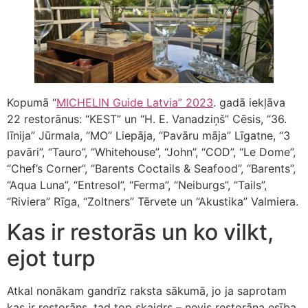
Kopumā “
MICHELIN Guide Latvia” 2023
. gadā iekļāva
22 restorānus: “KEST” un “H. E. Vanadziņš” Cēsis, “36.
līnija” Jūrmala, “MO” Liepāja, “Pavāru māja” Līgatne, “3
pavāri”, “Tauro”, “Whitehouse”, “John”, “COD”, “Le Dome”,
“Chef’s Corner”, “Barents Coctails & Seafood”, “Barents”,
“Aqua Luna”, “Entresol”, “Ferma”, “Neiburgs”, “Tails”,
“Riviera” Rīga, “Zoltners” Tērvete un “Akustika” Valmiera.
Kas ir restorās un ko vilkt,
ejot turp
Atkal nonākam gandrīz raksta sākumā, jo ja saprotam
kas ir restorāns, tad top skaidrs – nevis restorāna esība,