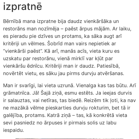
izpratnē
Bērnībā mana izpratne bija daudz vienkāršāka un
restorāns man nozīmēja – paēst ārpus mājām. Ar laiku,
es pieradu pie dzīves un protams, ka sāka augt arī
kritēriji un vēlmes. Šobrīd man vairs nepietiek ar
“vienkārši paēst”. Kā arī, manās acīs, vieta kuru es
uzskatu par restorānu, vienā mirklī var kļūt par
vienkāršu ēdnīcu. Kritēriji man ir daudz. Patiesībā,
novērtēt vietu, es sāku jau pirms durvju atvēršanas.
Man ir svarīgi, lai vieta uzrunā. Vienalga kas tas būtu. Arī
grāmatnīca. Jā! Šajā ziņā, esmu estēts. Ja ieejas durvis
ir salauztas, vai netīras, tas biedē. Reizēm tik ļoti, ka nav
ne mazākā vēlme pieskarties durvju rokturim, bet tā ir
galējība, protams. Katrā ziņā – tas, kā konkrētā vieta
sevi pasniedz no ārpuses ir pirmais solis uz labu
iespaidu.