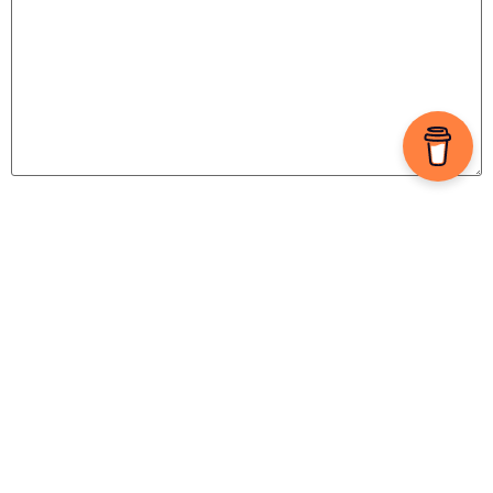
Vārds
*
E-pasts
*
Tīmekļa vietne