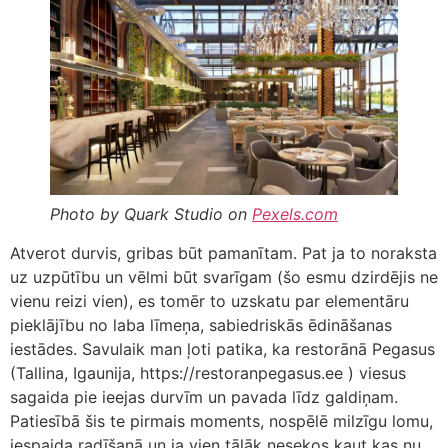
Photo by Quark Studio on
Pexels.com
Atverot durvis, gribas būt pamanītam. Pat ja to noraksta
uz uzpūtību un vēlmi būt svarīgam (šo esmu dzirdējis ne
vienu reizi vien), es tomēr to uzskatu par elementāru
pieklājību no laba līmeņa, sabiedriskās ēdināšanas
iestādes. Savulaik man ļoti patika, ka restorānā Pegasus
(Tallina, Igaunija, https://restoranpegasus.ee ) viesus
sagaida pie ieejas durvīm un pavada līdz galdiņam.
Patiesībā šis te pirmais moments, nospēlē milzīgu lomu,
iespaida radīšanā un ja vien tālāk nesekos kaut kas nu