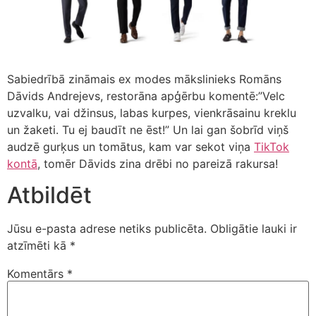
Sabiedrībā zināmais ex modes mākslinieks Romāns
Dāvids Andrejevs, restorāna apģērbu komentē:”Velc
uzvalku, vai džinsus, labas kurpes, vienkrāsainu kreklu
un žaketi. Tu ej baudīt ne ēst!” Un lai gan šobrīd viņš
audzē gurķus un tomātus, kam var sekot viņa
TikTok
kontā
, tomēr Dāvids zina drēbi no pareizā rakursa!
Atbildēt
Jūsu e-pasta adrese netiks publicēta.
Obligātie lauki ir
atzīmēti kā
*
Komentārs
*