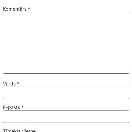
Komentārs
*
Vārds
*
E-pasts
*
Tīmekļa vietne