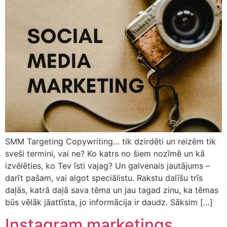
SMM Targeting Copywriting… tik dzirdēti un reizēm tik
sveši termini, vai ne? Ko katrs no šiem nozīmē un kā
izvēlēties, ko Tev īsti vajag? Un galvenais jautājums –
darīt pašam, vai algot speciālistu. Rakstu dalīšu trīs
daļās, katrā daļā sava tēma un jau tagad zinu, ka tēmas
būs vēlāk jāattīsta, jo informācija ir daudz. Sāksim […]
Instagram marketings,