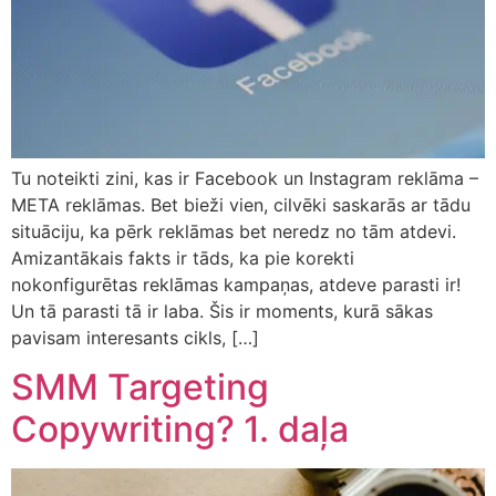
Tu noteikti zini, kas ir Facebook un Instagram reklāma –
META reklāmas. Bet bieži vien, cilvēki saskarās ar tādu
situāciju, ka pērk reklāmas bet neredz no tām atdevi.
Amizantākais fakts ir tāds, ka pie korekti
nokonfigurētas reklāmas kampaņas, atdeve parasti ir!
Un tā parasti tā ir laba. Šis ir moments, kurā sākas
pavisam interesants cikls, […]
SMM Targeting
Copywriting? 1. daļa