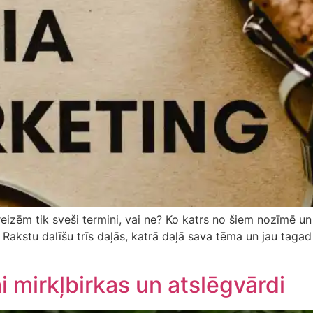
izēm tik sveši termini, vai ne? Ko katrs no šiem nozīmē un k
 Rakstu dalīšu trīs daļās, katrā daļā sava tēma un jau tagad 
 mirkļbirkas un atslēgvārdi