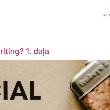
Uz 
ting? 1. daļa