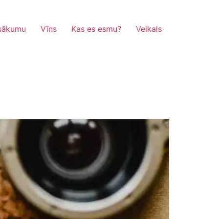
sākumu
Vīns
Kas es esmu?
Veikals