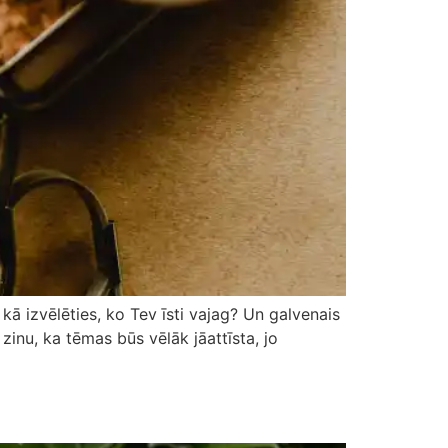
ā izvēlēties, ko Tev īsti vajag? Un galvenais
zinu, ka tēmas būs vēlāk jāattīsta, jo