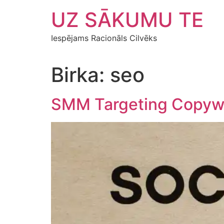
Skip
UZ SĀKUMU TE
to
content
Iespējams Racionāls Cilvēks
Birka:
seo
SMM Targeting Copywri