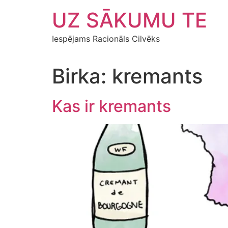
Skip
UZ SĀKUMU TE
to
content
Iespējams Racionāls Cilvēks
Birka:
kremants
Kas ir kremants