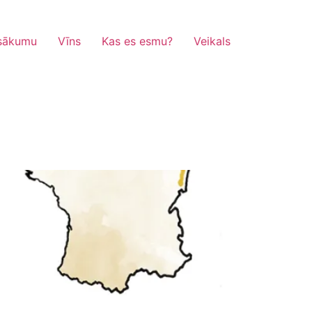
sākumu
Vīns
Kas es esmu?
Veikals