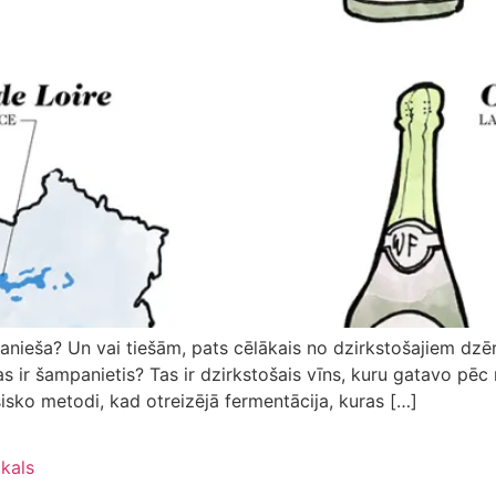
anieša? Un vai tiešām, pats cēlākais no dzirkstošajiem dzē
as ir šampanietis? Tas ir dzirkstošais vīns, kuru gatavo pēc
sko metodi, kad otreizējā fermentācija, kuras […]
ikals