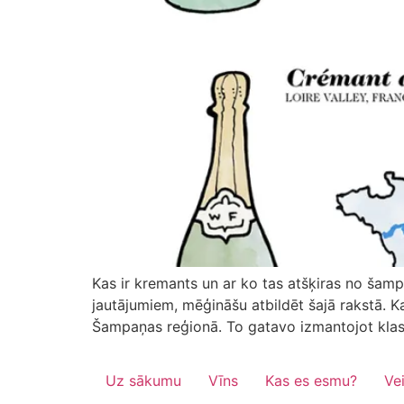
Kas ir kremants un ar ko tas atšķiras no šamp
jautājumiem, mēģināšu atbildēt šajā rakstā. K
Šampaņas reģionā. To gatavo izmantojot klasi
Uz sākumu
Vīns
Kas es esmu?
Ve