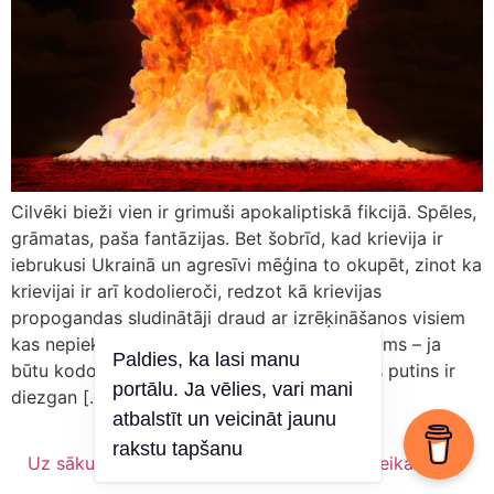
Cilvēki bieži vien ir grimuši apokaliptiskā fikcijā. Spēles,
grāmatas, paša fantāzijas. Bet šobrīd, kad krievija ir
iebrukusi Ukrainā un agresīvi mēģina to okupēt, zinot ka
krievijai ir arī kodolieroči, redzot kā krievijas
propogandas sludinātāji draud ar izrēķināšanos visiem
kas nepiekrīt krievijas politikai, rodas jautājums – ja
Paldies, ka lasi manu
būtu kodolkarš, vai mēs izdzīvotu? vladimirs putins ir
portālu. Ja vēlies, vari mani
diezgan […]
atbalstīt un veicināt jaunu
rakstu tapšanu
Uz sākumu
Vīns
Kas es esmu?
Veikals