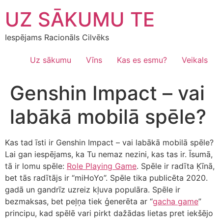
Skip
UZ SĀKUMU TE
to
content
Iespējams Racionāls Cilvēks
Uz sākumu
Vīns
Kas es esmu?
Veikals
Genshin Impact – vai
labākā mobilā spēle?
Kas tad īsti ir Genshin Impact – vai labākā mobilā spēle?
Lai gan iespējams, ka Tu nemaz nezini, kas tas ir. Īsumā,
tā ir lomu spēle:
Role Playing Game
. Spēle ir radīta Ķīnā,
bet tās radītājs ir “miHoYo”. Spēle tika publicēta 2020.
gadā un gandrīz uzreiz kļuva populāra. Spēle ir
bezmaksas, bet peļņa tiek ģenerēta ar “
gacha game
”
principu, kad spēlē vari pirkt dažādas lietas pret iekšējo