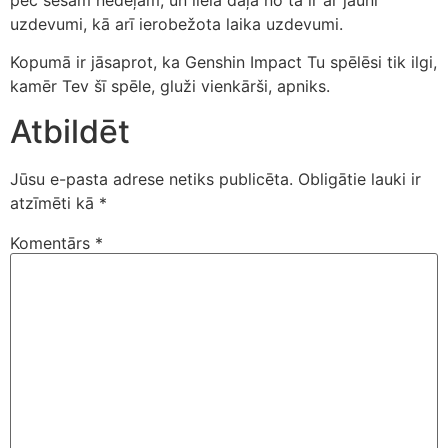
pēc sešām nedēļām, un liela daļa no tā ir ar jauni
uzdevumi, kā arī ierobežota laika uzdevumi.
Kopumā ir jāsaprot, ka Genshin Impact Tu spēlēsi tik ilgi,
kamēr Tev šī spēle, gluži vienkārši, apniks.
Atbildēt
Jūsu e-pasta adrese netiks publicēta.
Obligātie lauki ir
atzīmēti kā
*
Komentārs
*