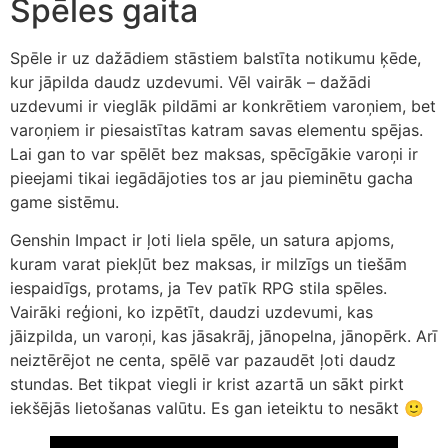
Spēles gaita
Spēle ir uz dažādiem stāstiem balstīta notikumu ķēde,
kur jāpilda daudz uzdevumi. Vēl vairāk – dažādi
uzdevumi ir vieglāk pildāmi ar konkrētiem varoņiem, bet
varoņiem ir piesaistītas katram savas elementu spējas.
Lai gan to var spēlēt bez maksas, spēcīgākie varoņi ir
pieejami tikai iegādājoties tos ar jau pieminētu gacha
game sistēmu.
Genshin Impact ir ļoti liela spēle, un satura apjoms,
kuram varat piekļūt bez maksas, ir milzīgs un tiešām
iespaidīgs, protams, ja Tev patīk RPG stila spēles.
Vairāki reģioni, ko izpētīt, daudzi uzdevumi, kas
jāizpilda, un varoņi, kas jāsakrāj, jānopelna, jānopērk. Arī
neiztērējot ne centa, spēlē var pazaudēt ļoti daudz
stundas. Bet tikpat viegli ir krist azartā un sākt pirkt
iekšējās lietošanas valūtu. Es gan ieteiktu to nesākt 🙂