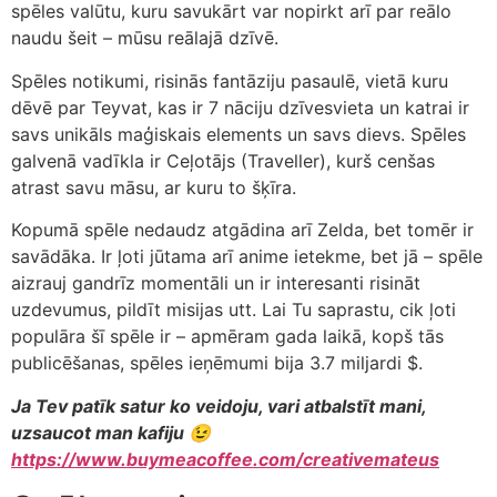
spēles valūtu, kuru savukārt var nopirkt arī par reālo
naudu šeit – mūsu reālajā dzīvē.
Spēles notikumi, risinās fantāziju pasaulē, vietā kuru
dēvē par Teyvat, kas ir 7 nāciju dzīvesvieta un katrai ir
savs unikāls maģiskais elements un savs dievs. Spēles
galvenā vadīkla ir Ceļotājs (Traveller), kurš cenšas
atrast savu māsu, ar kuru to šķīra.
Kopumā spēle nedaudz atgādina arī Zelda, bet tomēr ir
savādāka. Ir ļoti jūtama arī anime ietekme, bet jā – spēle
aizrauj gandrīz momentāli un ir interesanti risināt
uzdevumus, pildīt misijas utt. Lai Tu saprastu, cik ļoti
populāra šī spēle ir – apmēram gada laikā, kopš tās
publicēšanas, spēles ieņēmumi bija 3.7 miljardi $.
Ja Tev patīk satur ko veidoju, vari atbalstīt mani,
uzsaucot man kafiju 😉
https://www.buymeacoffee.com/creativemateus