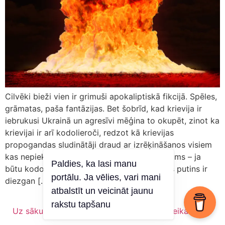
Cilvēki bieži vien ir grimuši apokaliptiskā fikcijā. Spēles,
grāmatas, paša fantāzijas. Bet šobrīd, kad krievija ir
iebrukusi Ukrainā un agresīvi mēģina to okupēt, zinot ka
krievijai ir arī kodolieroči, redzot kā krievijas
propogandas sludinātāji draud ar izrēķināšanos visiem
kas nepiekrīt krievijas politikai, rodas jautājums – ja
Paldies, ka lasi manu
būtu kodolkarš, vai mēs izdzīvotu? vladimirs putins ir
portālu. Ja vēlies, vari mani
diezgan […]
atbalstīt un veicināt jaunu
rakstu tapšanu
Uz sākumu
Vīns
Kas es esmu?
Veikals