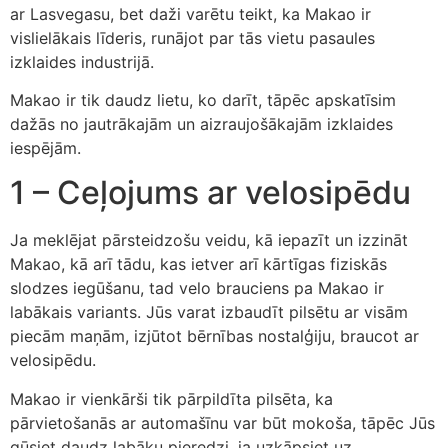
ar Lasvegasu, bet daži varētu teikt, ka Makao ir
vislielākais līderis, runājot par tās vietu pasaules
izklaides industrijā.
Makao ir tik daudz lietu, ko darīt, tāpēc apskatīsim
dažās no jautrākajām un aizraujošākajām izklaides
iespējām.
1 – Ceļojums ar velosipēdu
Ja meklējat pārsteidzošu veidu, kā iepazīt un izzināt
Makao, kā arī tādu, kas ietver arī kārtīgas fiziskās
slodzes iegūšanu, tad velo brauciens pa Makao ir
labākais variants. Jūs varat izbaudīt pilsētu ar visām
piecām maņām, izjūtot bērnības nostalģiju, braucot ar
velosipēdu.
Makao ir vienkārši tik pārpildīta pilsēta, ka
pārvietošanās ar automašīnu var būt mokoša, tāpēc Jūs
gūsiet daudz labāku pieredzi, ja uzkāpsiet uz