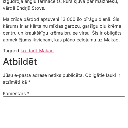
izgudroja angļu farmaceits, kurš kļuva par maiznieku,
vārdā Endrjū Stovs.
Maiznīca pārdod aptuveni 13 000 šo pīrāgu dienā. Šis
kārums ir ar kārtainu mīklas garozu, garšīgu olu krēma
centru un kraukšķīgu krēma brulee virsu. Šis ir obligāts
apmeklējums ikvienam, kas plāno ceļojumu uz Makao.
Tagged
ko darīt Makao
Atbildēt
Jūsu e-pasta adrese netiks publicēta.
Obligātie lauki ir
atzīmēti kā
*
Komentārs
*