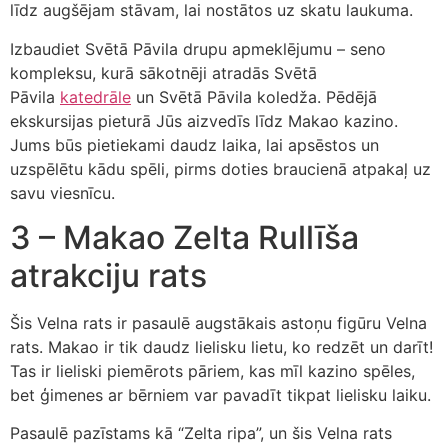
līdz augšējam stāvam, lai nostātos uz skatu laukuma.
Izbaudiet Svētā Pāvila drupu apmeklējumu – seno
kompleksu, kurā sākotnēji atradās Svētā
Pāvila
katedrāle
un Svētā Pāvila koledža. Pēdējā
ekskursijas pieturā Jūs aizvedīs līdz Makao kazino.
Jums būs pietiekami daudz laika, lai apsēstos un
uzspēlētu kādu spēli, pirms doties braucienā atpakaļ uz
savu viesnīcu.
3 – Makao Zelta Rullīša
atrakciju rats
Šis Velna rats ir pasaulē augstākais astoņu figūru Velna
rats. Makao ir tik daudz lielisku lietu, ko redzēt un darīt!
Tas ir lieliski piemērots pāriem, kas mīl kazino spēles,
bet ģimenes ar bērniem var pavadīt tikpat lielisku laiku.
Pasaulē pazīstams kā “Zelta ripa”, un šis Velna rats