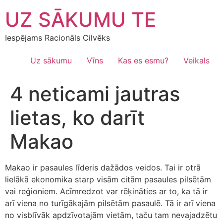
Skip
UZ SĀKUMU TE
to
content
Iespējams Racionāls Cilvēks
Uz sākumu
Vīns
Kas es esmu?
Veikals
4 neticami jautras
lietas, ko darīt
Makao
Makao ir pasaules līderis dažādos veidos. Tai ir otrā
lielākā ekonomika starp visām citām pasaules pilsētām
vai reģioniem. Acīmredzot var rēķināties ar to, ka tā ir
arī viena no turīgākajām pilsētām pasaulē. Tā ir arī viena
no visblīvāk apdzīvotajām vietām, taču tam nevajadzētu