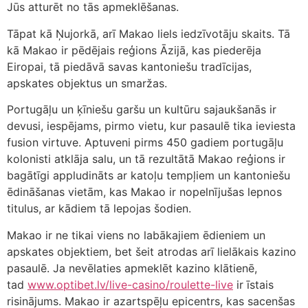
Jūs atturēt no tās apmeklēšanas.
Tāpat kā Ņujorkā, arī Makao liels iedzīvotāju skaits. Tā
kā Makao ir pēdējais reģions Āzijā, kas piederēja
Eiropai, tā piedāvā savas kantoniešu tradīcijas,
apskates objektus un smaržas.
Portugāļu un ķīniešu garšu un kultūru sajaukšanās ir
devusi, iespējams, pirmo vietu, kur pasaulē tika ieviesta
fusion virtuve. Aptuveni pirms 450 gadiem portugāļu
kolonisti atklāja salu, un tā rezultātā Makao reģions ir
bagātīgi appludināts ar katoļu tempļiem un kantoniešu
ēdināšanas vietām, kas Makao ir nopelnījušas lepnos
titulus, ar kādiem tā lepojas šodien.
Makao ir ne tikai viens no labākajiem ēdieniem un
apskates objektiem, bet šeit atrodas arī lielākais kazino
pasaulē. Ja nevēlaties apmeklēt kazino klātienē,
tad
www.optibet.lv/live-casino/roulette-live
ir īstais
risinājums. Makao ir azartspēļu epicentrs, kas sacenšas