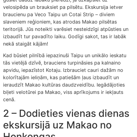
velosipēda un brauksiet pa pilsētu. Ekskursija ietver
braucienu pa Veco Taipu un Cotai Strip – diviem
slaveniem reģioniem, kas atrodas Makao pilsētas
teritorijā. Jūs noteikti varēsiet nesteidzīgi atpūsties un
izbaudīt tur pavadīto laiku. Godīgi sakot, tas ir labāk
nekā staigāt kājām!
Kad būsiet pilnībā iepazinuši Taipu un unikālo ieskatu
tās vietējā dzīvē, brauciens turpināsies pa kalnaino
apvidu, iepazīstot Kotaju. Izbrauciet cauri dažām no
kolorītajām ieliņām, kas patiešām ļaus izbaudīt un
ieraudzīt Makao kultūras daudzveidību. Iegādājoties
biļeti velotūrei pa Makao, viss aprīkojums ir iekļauts
cenā.
2 – Dodieties vienas dienas
ekskursijā uz Makao no
Honkongas