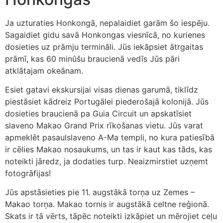
Ja uzturaties Honkongā, nepalaidiet garām šo iespēju.
Sagaidiet gidu savā Honkongas viesnīcā, no kurienes
dosieties uz prāmju termināli. Jūs iekāpsiet ātrgaitas
prāmī, kas 60 minūšu braucienā vedīs Jūs pāri
atklātajam okeānam.
Esiet gatavi ekskursijai visas dienas garumā, tiklīdz
piestāsiet kādreiz Portugālei piederošajā kolonijā. Jūs
dosieties braucienā pa Guia Circuit un apskatīsiet
slaveno Makao Grand Prix rīkošanas vietu. Jūs varat
apmeklēt pasaulslaveno A-Ma templi, no kura patiesībā
ir cēlies Makao nosaukums, un tas ir kaut kas tāds, kas
noteikti jāredz, ja dodaties turp. Neaizmirstiet uzņemt
fotogrāfijas!
Jūs apstāsieties pie 11. augstākā torņa uz Zemes –
Makao torņa. Makao tornis ir augstākā celtne reģionā.
Skats ir tā vērts, tāpēc noteikti izkāpiet un mērojiet ceļu