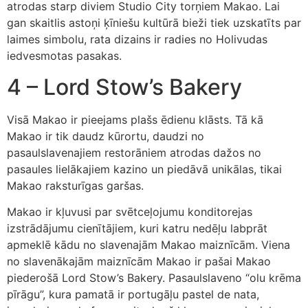
atrodas starp diviem Studio City torņiem Makao. Lai
gan skaitlis astoņi ķīniešu kultūrā bieži tiek uzskatīts par
laimes simbolu, rata dizains ir radies no Holivudas
iedvesmotas pasakas.
4 – Lord Stow’s Bakery
Visā Makao ir pieejams plašs ēdienu klāsts. Tā kā
Makao ir tik daudz kūrortu, daudzi no
pasaulslavenajiem restorāniem atrodas dažos no
pasaules lielākajiem kazino un piedāvā unikālas, tikai
Makao raksturīgas garšas.
Makao ir kļuvusi par svētceļojumu konditorejas
izstrādājumu cienītājiem, kuri katru nedēļu labprāt
apmeklē kādu no slavenajām Makao maiznīcām. Viena
no slavenākajām maiznīcām Makao ir pašai Makao
piederošā Lord Stow’s Bakery. Pasaulslaveno “olu krēma
pīrāgu”, kura pamatā ir portugāļu pastel de nata,