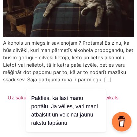
Alkohols un miegs ir savienojami? Protams! Es zinu, ka
būs cilvēki, kuri man pārmetīs alkohola propogandu, bet
būsim godīgi – cilvēki lietoja, lieto un lietos alkoholu.
Lietot vai nelietot, tā ir katra paša izvēle, bet es varu
mēģināt dot padomu par to, kā ar to nodarīt mazāku
skādi sev. Šajā gadījumā runa ir par miegu. […]
Uz sākumu
Vīns
Kas es esmu?
Veikals
Paldies, ka lasi manu
portālu. Ja vēlies, vari mani
atbalstīt un veicināt jaunu
rakstu tapšanu