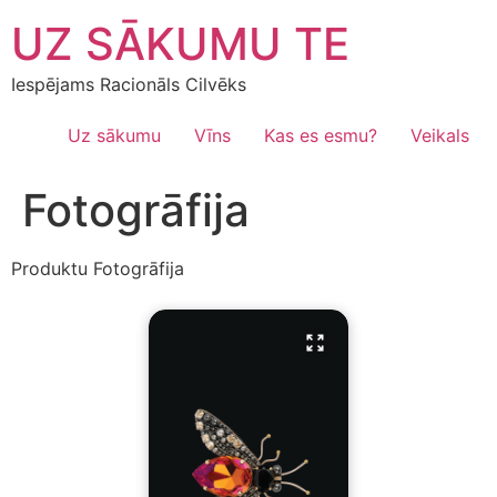
Skip
UZ SĀKUMU TE
to
content
Iespējams Racionāls Cilvēks
Uz sākumu
Vīns
Kas es esmu?
Veikals
Fotogrāfija
Produktu Fotogrāfija