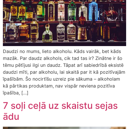
Daudzi no mums, lieto alkoholu. Kāds vairāk, bet kāds
mazāk. Par daudz alkohols, cik tad tas ir? Zinātne ir šo
tēmu pētījusi ilgi un daudz. Tāpat arī sabiedrībā eksistē
daudzi mīti, par alkoholu, lai skaitā par it kā pozitīvajām
īpašībām. Šo nocirtīšu uzreiz pie sākuma – alkoholam
kā pārtikas produktam, nav vispār neviena pozitīva
īpašība, […]
7 soļi ceļā uz skaistu sejas
ādu