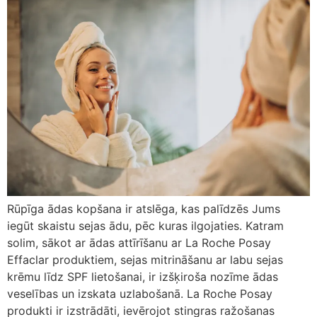
Rūpīga ādas kopšana ir atslēga, kas palīdzēs Jums
iegūt skaistu sejas ādu, pēc kuras ilgojaties. Katram
solim, sākot ar ādas attīrīšanu ar La Roche Posay
Effaclar produktiem, sejas mitrināšanu ar labu sejas
krēmu līdz SPF lietošanai, ir izšķiroša nozīme ādas
veselības un izskata uzlabošanā. La Roche Posay
produkti ir izstrādāti, ievērojot stingras ražošanas