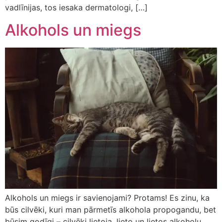
vadlīnijas, tos iesaka dermatologi, […]
Alkohols un miegs
Alkohols un miegs ir savienojami? Protams! Es zinu, ka
būs cilvēki, kuri man pārmetīs alkohola propogandu, bet
būsim godīgi – cilvēki lietoja, lieto un lietos alkoholu.