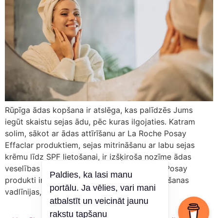
Rūpīga ādas kopšana ir atslēga, kas palīdzēs Jums
iegūt skaistu sejas ādu, pēc kuras ilgojaties. Katram
solim, sākot ar ādas attīrīšanu ar La Roche Posay
Effaclar produktiem, sejas mitrināšanu ar labu sejas
krēmu līdz SPF lietošanai, ir izšķiroša nozīme ādas
veselības un izskata uzlabošanā. La Roche Posay
Paldies, ka lasi manu
produkti ir izstrādāti, ievērojot stingras ražošanas
portālu. Ja vēlies, vari mani
vadlīnijas, tos iesaka dermatologi, […]
atbalstīt un veicināt jaunu
rakstu tapšanu