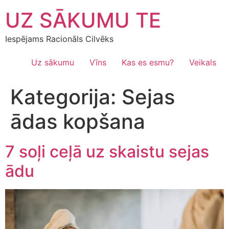
Skip
UZ SĀKUMU TE
to
content
Iespējams Racionāls Cilvēks
Uz sākumu
Vīns
Kas es esmu?
Veikals
Kategorija:
Sejas
ādas kopšana
7 soļi ceļā uz skaistu sejas
ādu