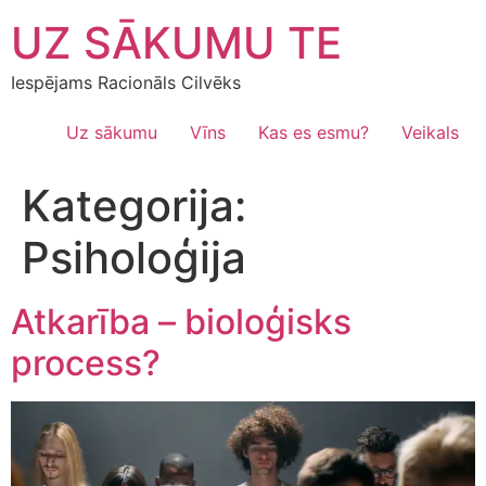
Skip
UZ SĀKUMU TE
to
content
Iespējams Racionāls Cilvēks
Uz sākumu
Vīns
Kas es esmu?
Veikals
Kategorija:
Psiholoģija
Atkarība – bioloģisks
process?