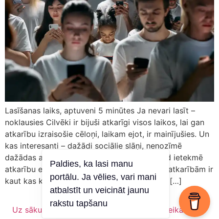
Lasīšanas laiks, aptuveni 5 minūtes Ja nevari lasīt –
noklausies Cilvēki ir bijuši atkarīgi visos laikos, lai gan
atkarību izraisošie cēloņi, laikam ejot, ir mainījušies. Un
kas interesanti – dažādi sociālie slāņi, nenozīmē
dažādas atkarības. Pat audzināšana, reti kad ietekmē
Paldies, ka lasi manu
atkarību esamību, vai neesamību. Un visām atkarībām ir
portālu. Ja vēlies, vari mani
kaut kas kopīgs – mehānisms, kā organisms […]
atbalstīt un veicināt jaunu
rakstu tapšanu
Uz sākumu
Vīns
Kas es esmu?
Veikals