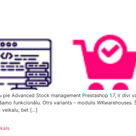
u pie Advanced Stock management Prestashop 1.7, ir divi var
iešamo funkcionālu. Otrs variants – modulis WKwarehouses. Šo
 veikalu, bet […]
ikals