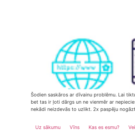
Šodien saskāros ar dīvainu problēmu. Lai tikt
bet tas ir ļoti dārgs un ne vienmēr ar nepiec
nekādi neizdevās to uzlikt. 2x paspēju nogāzt
Uz sākumu
Vīns
Kas es esmu?
Ve