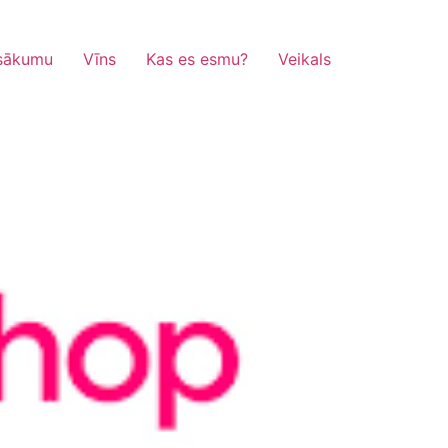
sākumu
Vīns
Kas es esmu?
Veikals