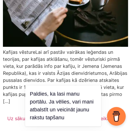
Kafijas vēstureLai arī pastāv vairākas leģendas un
teorijas, par kafijas atklāšanu, tomēr vēsturiski pirmā
vieta, kur parādās info par kafiju, ir Jemena (Jemenas
Republika), kas ir valsts Āzijas dienvidrietumos, Arābijas
pussalas dienvidos. Par kafijas kā dzēriena atskaites
punkts ir 15. gadsimta vidus. Tieši te ir pirmā vieta, kur
Paldies, ka lasi manu
kafijas pupiņas tika grauzdētas un pagatavotas pirmo
[…]
portālu. Ja vēlies, vari mani
atbalstīt un veicināt jaunu
rakstu tapšanu
Uz sākumu
Vīns
Kas es esmu?
Veikals